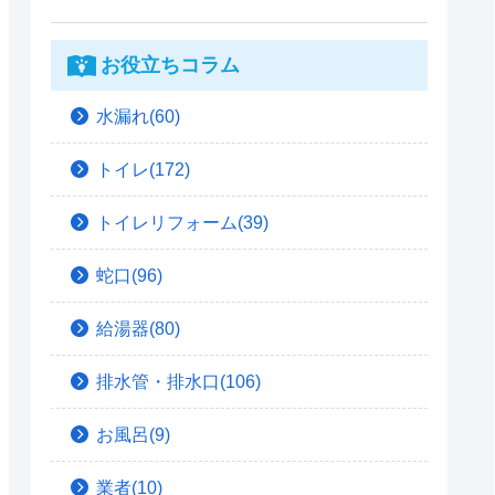
お役立ちコラム
水漏れ(60)
トイレ(172)
トイレリフォーム(39)
蛇口(96)
給湯器(80)
排水管・排水口(106)
お風呂(9)
業者(10)