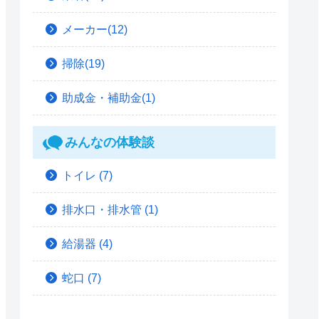
メーカー(12)
掃除(19)
助成金・補助金(1)
みんなの体験談
トイレ
(7)
排水口・排水管
(1)
給湯器
(4)
蛇口
(7)