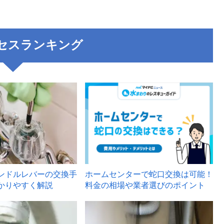
セスランキング
3
ンドルレバーの交換手
ホームセンターで蛇口交換は可能！
かりやすく解説
料金の相場や業者選びのポイント
6