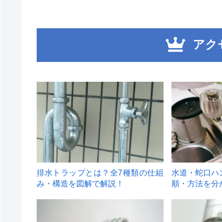
アク
1
2
排水トラップとは？全7種類の仕組
水道・蛇口ハ
み・構造を図解で解説！
順・方法を分
4
5