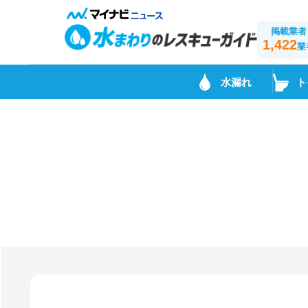
掲載業者
1,422
業
水漏れ
ト