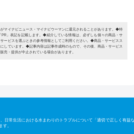
部がマイナビニュース・マイナビウーマンに還元されることがあります。◆特
「PR」表記を記載します。◆紹介している情報は、必ずしも個々の商品・サ
・サービスを選ぶときの参考情報としてご利用ください。◆商品・サービスス
考にしています。◆記事内容は記事作成時のもので、その後、商品・サービス
、販売・提供が中止されている場合があります。
は、日常生活における水まわりのトラブルについて「適切で正しく有益
ます。