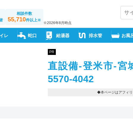
相談件数
55,710
者
件以上
※
※2026年8月時点
イレ
蛇口
給湯器
排水管
お風
PR
直設備-登米市-宮
5570-4042
◆本ページはアフィリ