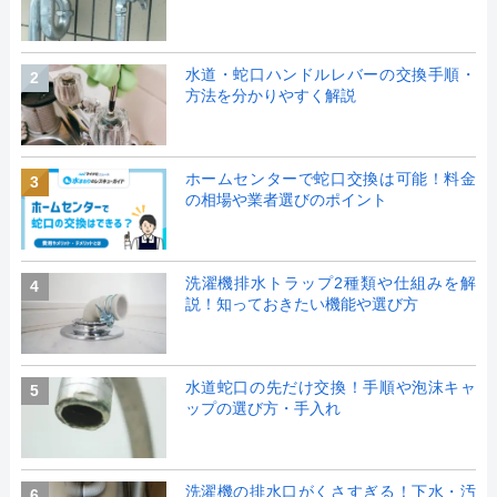
水道・蛇口ハンドルレバーの交換手順・
2
方法を分かりやすく解説
ホームセンターで蛇口交換は可能！料金
3
の相場や業者選びのポイント
洗濯機排水トラップ2種類や仕組みを解
4
説！知っておきたい機能や選び方
水道蛇口の先だけ交換！手順や泡沫キャ
5
ップの選び方・手入れ
洗濯機の排水口がくさすぎる！下水・汚
6