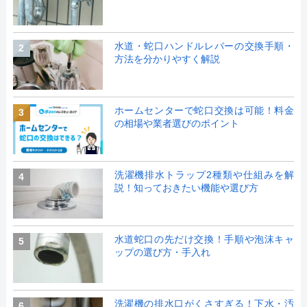
水道・蛇口ハンドルレバーの交換手順・
2
方法を分かりやすく解説
ホームセンターで蛇口交換は可能！料金
3
の相場や業者選びのポイント
洗濯機排水トラップ2種類や仕組みを解
4
説！知っておきたい機能や選び方
水道蛇口の先だけ交換！手順や泡沫キャ
5
ップの選び方・手入れ
洗濯機の排水口がくさすぎる！下水・汚
6