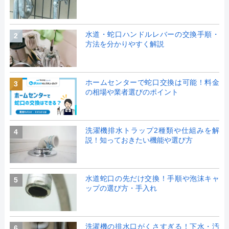
水道・蛇口ハンドルレバーの交換手順・
2
方法を分かりやすく解説
ホームセンターで蛇口交換は可能！料金
3
の相場や業者選びのポイント
洗濯機排水トラップ2種類や仕組みを解
4
説！知っておきたい機能や選び方
水道蛇口の先だけ交換！手順や泡沫キャ
5
ップの選び方・手入れ
洗濯機の排水口がくさすぎる！下水・汚
6