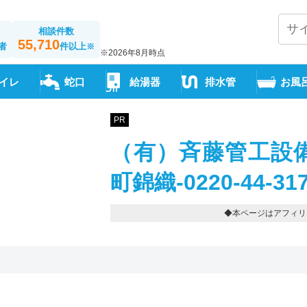
相談件数
55,710
者
件以上
※
※2026年8月時点
イレ
蛇口
給湯器
排水管
お風
PR
（有）斉藤管工設備
町錦織-0220-44-31
◆本ページはアフィリ