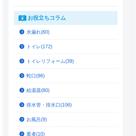
お役立ちコラム
水漏れ(60)
トイレ(172)
トイレリフォーム(39)
蛇口(96)
給湯器(80)
排水管・排水口(106)
お風呂(9)
業者(10)