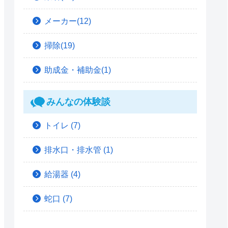
メーカー(12)
掃除(19)
助成金・補助金(1)
みんなの体験談
トイレ
(7)
排水口・排水管
(1)
給湯器
(4)
蛇口
(7)