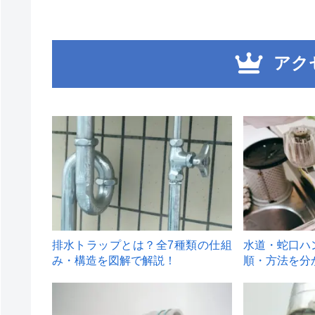
アク
1
2
排水トラップとは？全7種類の仕組
水道・蛇口ハ
み・構造を図解で解説！
順・方法を分
4
5