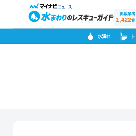
掲載業者
1,422
業
水漏れ
ト