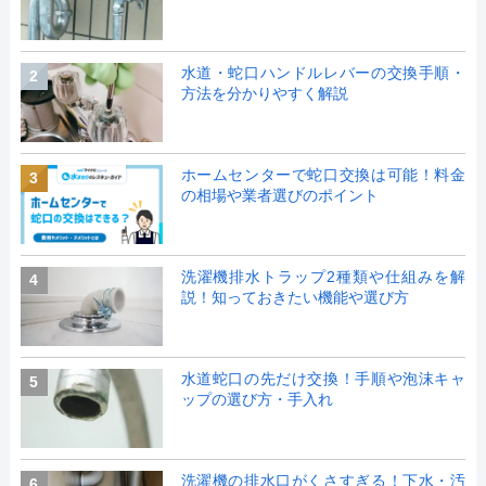
水道・蛇口ハンドルレバーの交換手順・
2
方法を分かりやすく解説
ホームセンターで蛇口交換は可能！料金
3
の相場や業者選びのポイント
洗濯機排水トラップ2種類や仕組みを解
4
説！知っておきたい機能や選び方
水道蛇口の先だけ交換！手順や泡沫キャ
5
ップの選び方・手入れ
洗濯機の排水口がくさすぎる！下水・汚
6