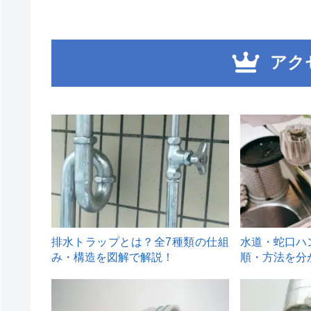
アク
1
2
排水トラップとは？全7種類の仕組
水道・蛇口ハ
み・構造を図解で解説！
順・方法を分
4
5