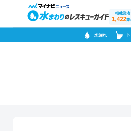
掲載業者
1,422
業
水漏れ
ト