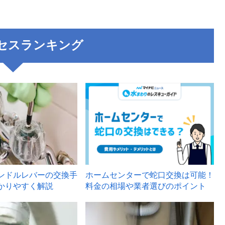
セスランキング
3
ンドルレバーの交換手
ホームセンターで蛇口交換は可能！
かりやすく解説
料金の相場や業者選びのポイント
6