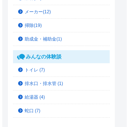
メーカー(12)
掃除(19)
助成金・補助金(1)
みんなの体験談
トイレ
(7)
排水口・排水管
(1)
給湯器
(4)
蛇口
(7)