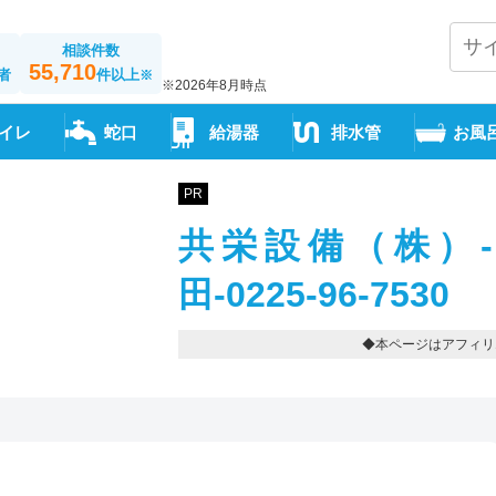
相談件数
55,710
者
件以上
※
※2026年8月時点
イレ
蛇口
給湯器
排水管
お風
PR
共栄設備（株）
田-0225-96-7530
◆本ページはアフィリ