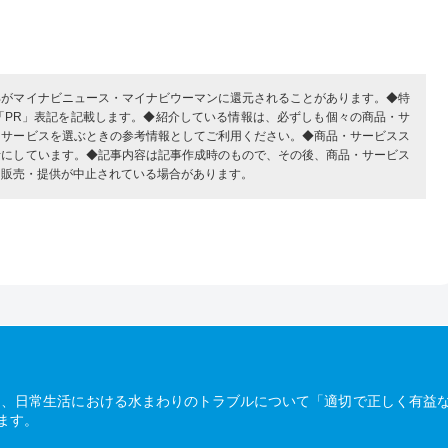
部がマイナビニュース・マイナビウーマンに還元されることがあります。◆特
「PR」表記を記載します。◆紹介している情報は、必ずしも個々の商品・サ
・サービスを選ぶときの参考情報としてご利用ください。◆商品・サービスス
考にしています。◆記事内容は記事作成時のもので、その後、商品・サービス
、販売・提供が中止されている場合があります。
は、日常生活における水まわりのトラブルについて「適切で正しく有益
ます。