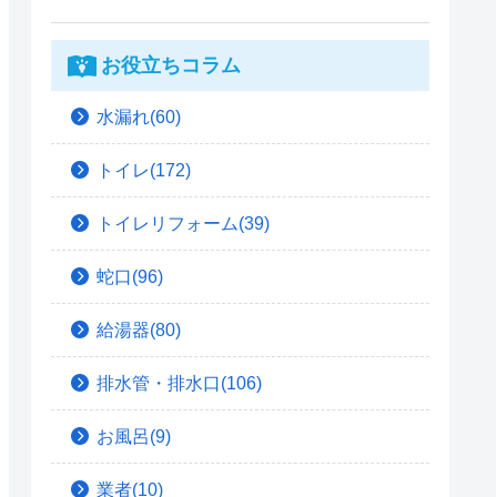
お役立ちコラム
水漏れ(60)
トイレ(172)
トイレリフォーム(39)
蛇口(96)
給湯器(80)
排水管・排水口(106)
お風呂(9)
業者(10)