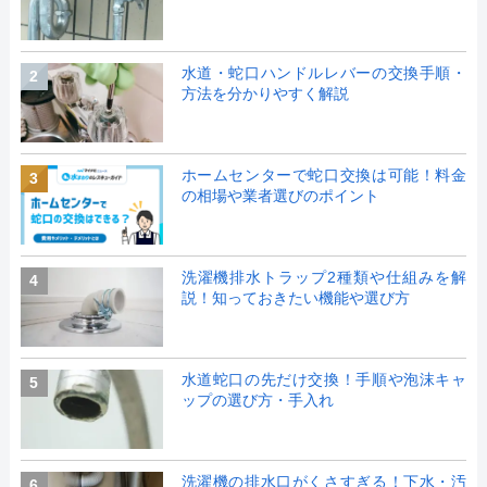
水道・蛇口ハンドルレバーの交換手順・
2
方法を分かりやすく解説
ホームセンターで蛇口交換は可能！料金
3
の相場や業者選びのポイント
洗濯機排水トラップ2種類や仕組みを解
4
説！知っておきたい機能や選び方
水道蛇口の先だけ交換！手順や泡沫キャ
5
ップの選び方・手入れ
洗濯機の排水口がくさすぎる！下水・汚
6