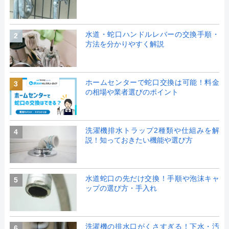
水道・蛇口ハンドルレバーの交換手順・
2
方法を分かりやすく解説
ホームセンターで蛇口交換は可能！料金
3
の相場や業者選びのポイント
洗濯機排水トラップ2種類や仕組みを解
4
説！知っておきたい機能や選び方
水道蛇口の先だけ交換！手順や泡沫キャ
5
ップの選び方・手入れ
洗濯機の排水口がくさすぎる！下水・汚
6