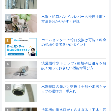
水道・蛇口ハンドルレバーの交換手順・
2
方法を分かりやすく解説
ホームセンターで蛇口交換は可能！料金
3
の相場や業者選びのポイント
洗濯機排水トラップ2種類や仕組みを解
4
説！知っておきたい機能や選び方
水道蛇口の先だけ交換！手順や泡沫キャ
5
ップの選び方・手入れ
洗濯機の排水口がくさすぎる！下水・汚
6