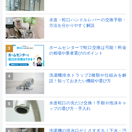
水道・蛇口ハンドルレバーの交換手順・
2
方法を分かりやすく解説
ホームセンターで蛇口交換は可能！料金
3
の相場や業者選びのポイント
洗濯機排水トラップ2種類や仕組みを解
4
説！知っておきたい機能や選び方
水道蛇口の先だけ交換！手順や泡沫キャ
5
ップの選び方・手入れ
洗濯機の排水口がくさすぎる！下水・汚
6