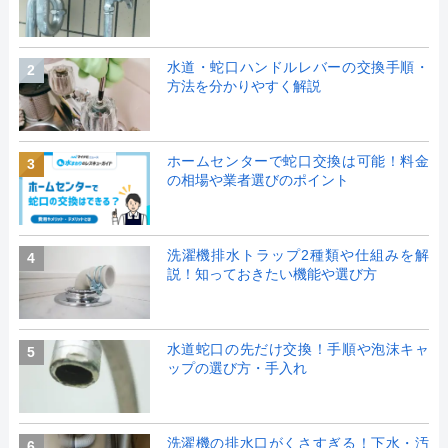
水道・蛇口ハンドルレバーの交換手順・
2
方法を分かりやすく解説
ホームセンターで蛇口交換は可能！料金
3
の相場や業者選びのポイント
洗濯機排水トラップ2種類や仕組みを解
4
説！知っておきたい機能や選び方
水道蛇口の先だけ交換！手順や泡沫キャ
5
ップの選び方・手入れ
洗濯機の排水口がくさすぎる！下水・汚
6