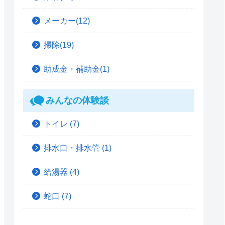
メーカー(12)
掃除(19)
助成金・補助金(1)
みんなの体験談
トイレ
(7)
排水口・排水管
(1)
給湯器
(4)
蛇口
(7)