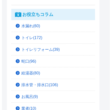
お役立ちコラム
水漏れ(60)
トイレ(172)
トイレリフォーム(39)
蛇口(96)
給湯器(80)
排水管・排水口(106)
お風呂(9)
業者(10)