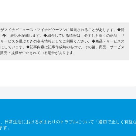
部がマイナビニュース・マイナビウーマンに還元されることがあります。◆特
「PR」表記を記載します。◆紹介している情報は、必ずしも個々の商品・サ
・サービスを選ぶときの参考情報としてご利用ください。◆商品・サービスス
考にしています。◆記事内容は記事作成時のもので、その後、商品・サービス
、販売・提供が中止されている場合があります。
は、日常生活における水まわりのトラブルについて「適切で正しく有益
ます。