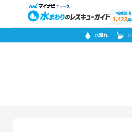
掲載業者
1,422
業
水漏れ
ト