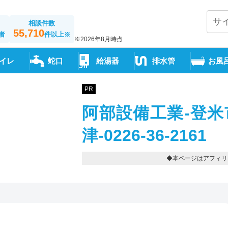
相談件数
55,710
者
件以上
※
※2026年8月時点
イレ
蛇口
給湯器
排水管
お風
PR
阿部設備工業-登米
津-0226-36-2161
◆本ページはアフィリ