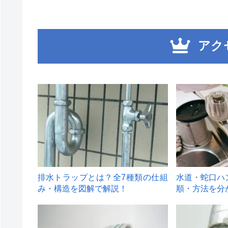
アク
1
2
排水トラップとは？全7種類の仕組
水道・蛇口ハ
み・構造を図解で解説！
順・方法を分
4
5