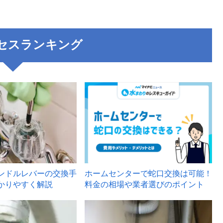
セスランキング
3
ンドルレバーの交換手
ホームセンターで蛇口交換は可能！
かりやすく解説
料金の相場や業者選びのポイント
6