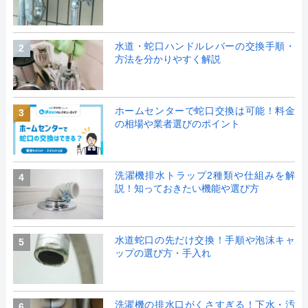
水道・蛇口ハンドルレバーの交換手順・
2
方法を分かりやすく解説
ホームセンターで蛇口交換は可能！料金
3
の相場や業者選びのポイント
洗濯機排水トラップ2種類や仕組みを解
4
説！知っておきたい機能や選び方
水道蛇口の先だけ交換！手順や泡沫キャ
5
ップの選び方・手入れ
洗濯機の排水口がくさすぎる！下水・汚
6