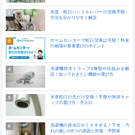
水道・蛇口ハンドルレバーの交換手順・
2
方法を分かりやすく解説
ホームセンターで蛇口交換は可能！料金
3
の相場や業者選びのポイント
洗濯機排水トラップ2種類や仕組みを解
4
説！知っておきたい機能や選び方
水道蛇口の先だけ交換！手順や泡沫キャ
5
ップの選び方・手入れ
洗濯機の排水口がくさすぎる！下水・汚
6
れの臭いの5つの原因と対策・予防策