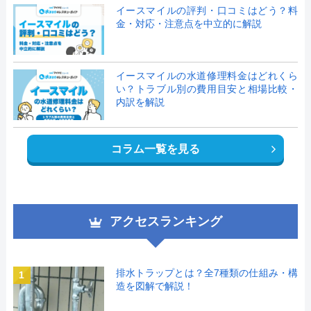
イースマイルの評判・口コミはどう？料
金・対応・注意点を中立的に解説
イースマイルの水道修理料金はどれくら
い？トラブル別の費用目安と相場比較・
内訳を解説
コラム一覧を見る
アクセスランキング
排水トラップとは？全7種類の仕組み・構
1
造を図解で解説！