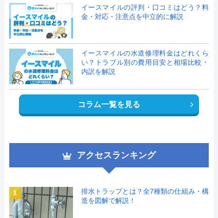
イースマイルの評判・口コミはどう？料
金・対応・注意点を中立的に解説
イースマイルの水道修理料金はどれくら
い？トラブル別の費用目安と相場比較・
内訳を解説
コラム一覧を見る
アクセスランキング
排水トラップとは？全7種類の仕組み・構
1
造を図解で解説！