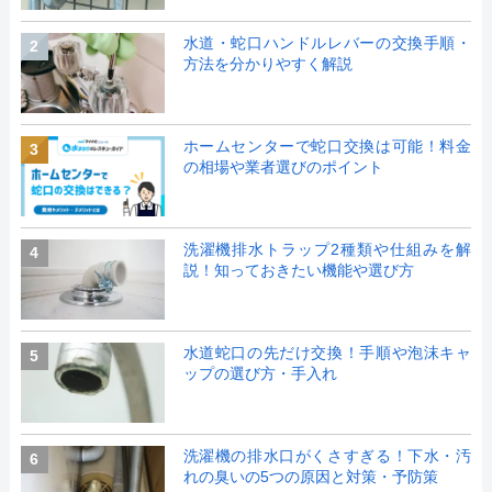
水道・蛇口ハンドルレバーの交換手順・
2
方法を分かりやすく解説
ホームセンターで蛇口交換は可能！料金
3
の相場や業者選びのポイント
洗濯機排水トラップ2種類や仕組みを解
4
説！知っておきたい機能や選び方
水道蛇口の先だけ交換！手順や泡沫キャ
5
ップの選び方・手入れ
洗濯機の排水口がくさすぎる！下水・汚
6
れの臭いの5つの原因と対策・予防策