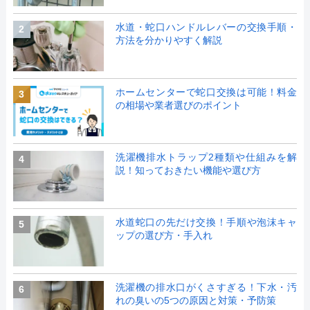
水道・蛇口ハンドルレバーの交換手順・
2
方法を分かりやすく解説
ホームセンターで蛇口交換は可能！料金
3
の相場や業者選びのポイント
洗濯機排水トラップ2種類や仕組みを解
4
説！知っておきたい機能や選び方
水道蛇口の先だけ交換！手順や泡沫キャ
5
ップの選び方・手入れ
洗濯機の排水口がくさすぎる！下水・汚
6
れの臭いの5つの原因と対策・予防策