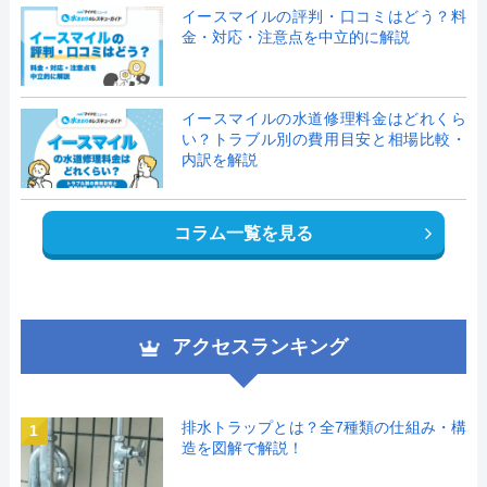
イースマイルの評判・口コミはどう？料
金・対応・注意点を中立的に解説
イースマイルの水道修理料金はどれくら
い？トラブル別の費用目安と相場比較・
内訳を解説
コラム一覧を見る
アクセスランキング
排水トラップとは？全7種類の仕組み・構
1
造を図解で解説！