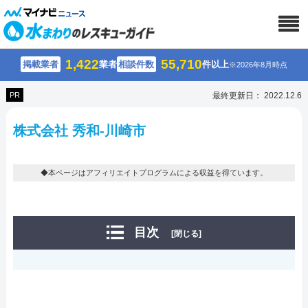
1,422
55,710
掲載業者
業者
相談件数
件以上
※2026年8月時点
PR
最終更新日： 2022.12.6
株式会社 秀和-川崎市
◆本ページはアフィリエイトプログラムによる収益を得ています。
目次
[閉じる]