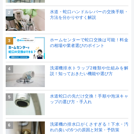
水道・蛇口ハンドルレバーの交換手順・
2
方法を分かりやすく解説
ホームセンターで蛇口交換は可能！料金
3
の相場や業者選びのポイント
洗濯機排水トラップ2種類や仕組みを解
4
説！知っておきたい機能や選び方
水道蛇口の先だけ交換！手順や泡沫キャ
5
ップの選び方・手入れ
洗濯機の排水口がくさすぎる！下水・汚
6
れの臭いの5つの原因と対策・予防策