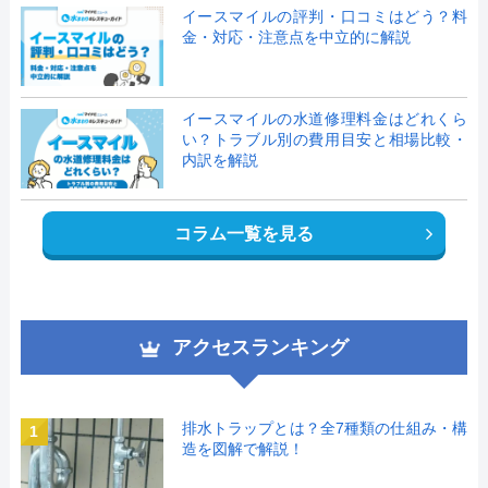
イースマイルの評判・口コミはどう？料
金・対応・注意点を中立的に解説
イースマイルの水道修理料金はどれくら
い？トラブル別の費用目安と相場比較・
内訳を解説
コラム一覧を見る
アクセスランキング
排水トラップとは？全7種類の仕組み・構
1
造を図解で解説！