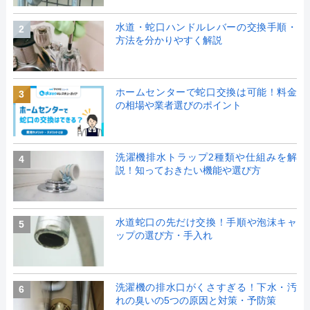
水道・蛇口ハンドルレバーの交換手順・
2
方法を分かりやすく解説
ホームセンターで蛇口交換は可能！料金
3
の相場や業者選びのポイント
洗濯機排水トラップ2種類や仕組みを解
4
説！知っておきたい機能や選び方
水道蛇口の先だけ交換！手順や泡沫キャ
5
ップの選び方・手入れ
洗濯機の排水口がくさすぎる！下水・汚
6
れの臭いの5つの原因と対策・予防策