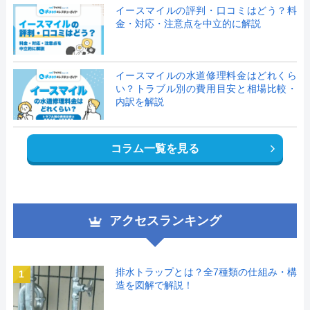
イースマイルの評判・口コミはどう？料
金・対応・注意点を中立的に解説
イースマイルの水道修理料金はどれくら
い？トラブル別の費用目安と相場比較・
内訳を解説
コラム一覧を見る
アクセスランキング
排水トラップとは？全7種類の仕組み・構
1
造を図解で解説！