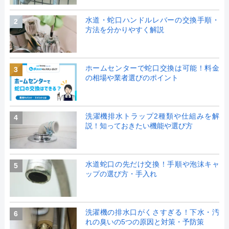
水道・蛇口ハンドルレバーの交換手順・
2
方法を分かりやすく解説
ホームセンターで蛇口交換は可能！料金
3
の相場や業者選びのポイント
洗濯機排水トラップ2種類や仕組みを解
4
説！知っておきたい機能や選び方
水道蛇口の先だけ交換！手順や泡沫キャ
5
ップの選び方・手入れ
洗濯機の排水口がくさすぎる！下水・汚
6
れの臭いの5つの原因と対策・予防策