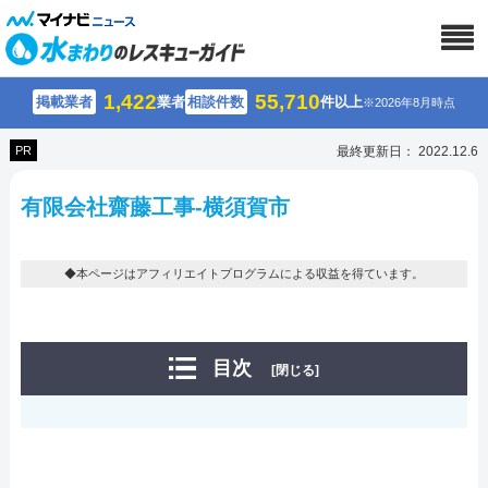
1,422
55,710
掲載業者
業者
相談件数
件以上
※2026年8月時点
PR
最終更新日： 2022.12.6
有限会社齋藤工事-横須賀市
◆本ページはアフィリエイトプログラムによる収益を得ています。
目次
[閉じる]