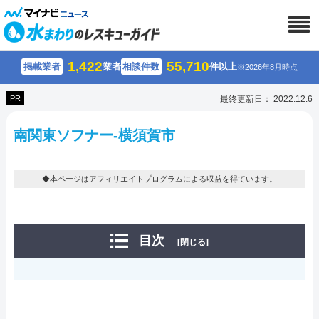
1,422
55,710
掲載業者
業者
相談件数
件以上
※2026年8月時点
PR
最終更新日： 2022.12.6
南関東ソフナー-横須賀市
◆本ページはアフィリエイトプログラムによる収益を得ています。
目次
[閉じる]