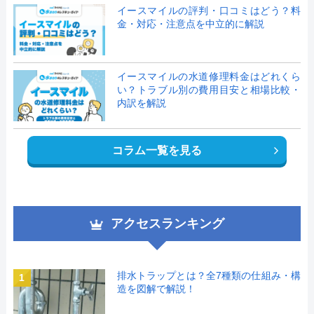
イースマイルの評判・口コミはどう？料
金・対応・注意点を中立的に解説
イースマイルの水道修理料金はどれくら
い？トラブル別の費用目安と相場比較・
内訳を解説
コラム一覧を見る
アクセスランキング
排水トラップとは？全7種類の仕組み・構
1
造を図解で解説！