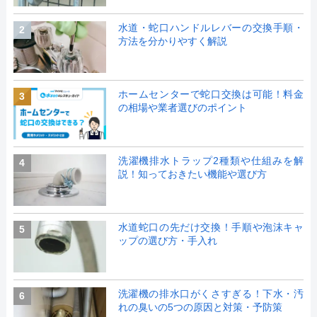
水道・蛇口ハンドルレバーの交換手順・
2
方法を分かりやすく解説
ホームセンターで蛇口交換は可能！料金
3
の相場や業者選びのポイント
洗濯機排水トラップ2種類や仕組みを解
4
説！知っておきたい機能や選び方
水道蛇口の先だけ交換！手順や泡沫キャ
5
ップの選び方・手入れ
洗濯機の排水口がくさすぎる！下水・汚
6
れの臭いの5つの原因と対策・予防策