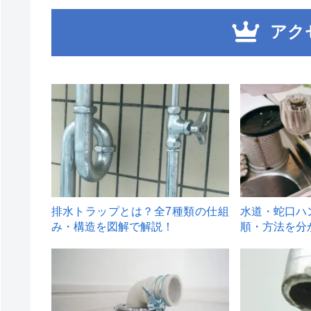
アク
1
2
排水トラップとは？全7種類の仕組
水道・蛇口ハ
み・構造を図解で解説！
順・方法を分
4
5