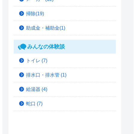
掃除(19)
助成金・補助金(1)
みんなの体験談
トイレ
(7)
排水口・排水管
(1)
給湯器
(4)
蛇口
(7)