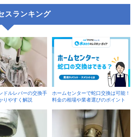
セスランキング
3
ンドルレバーの交換手
ホームセンターで蛇口交換は可能！
かりやすく解説
料金の相場や業者選びのポイント
6