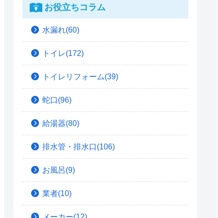
お役立ちコラム
水漏れ(60)
トイレ(172)
トイレリフォーム(39)
蛇口(96)
給湯器(80)
排水管・排水口(106)
お風呂(9)
業者(10)
メーカー(12)