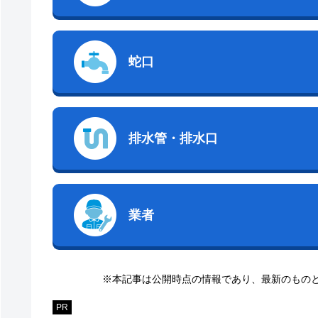
蛇口
排水管・排水口
業者
※本記事は公開時点の情報であり、最新のもの
PR