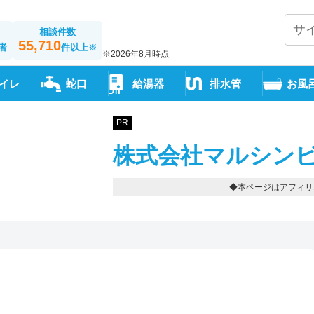
相談件数
55,710
者
件以上
※
※2026年8月時点
イレ
蛇口
給湯器
排水管
お風
PR
株式会社マルシンビ
◆本ページはアフィリ