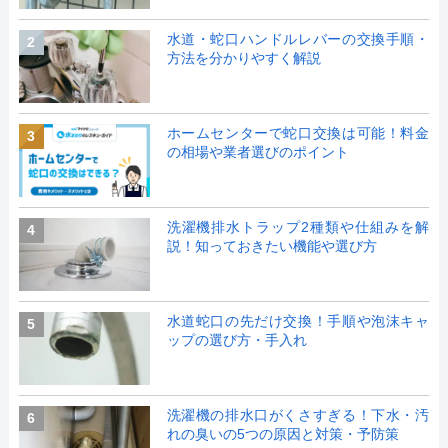
水道・蛇口ハンドルレバーの交換手順・
2
方法を分かりやすく解説
ホームセンターで蛇口交換は可能！料金
3
の相場や業者選びのポイント
洗濯機排水トラップ2種類や仕組みを解
4
説！知っておきたい機能や選び方
水道蛇口の先だけ交換！手順や泡沫キャ
5
ップの選び方・手入れ
洗濯機の排水口がくさすぎる！下水・汚
6
れの臭いの5つの原因と対策・予防策