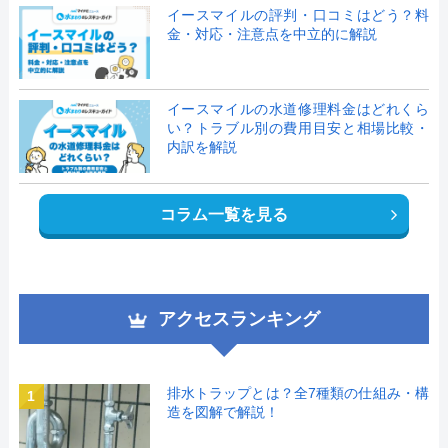
イースマイルの評判・口コミはどう？料
金・対応・注意点を中立的に解説
イースマイルの水道修理料金はどれくら
い？トラブル別の費用目安と相場比較・
内訳を解説
コラム一覧を見る
アクセスランキング
排水トラップとは？全7種類の仕組み・構
1
造を図解で解説！