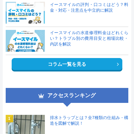
イースマイルの評判・口コミはどう？料
金・対応・注意点を中立的に解説
イースマイルの水道修理料金はどれくら
い？トラブル別の費用目安と相場比較・
内訳を解説
コラム一覧を見る
アクセスランキング
排水トラップとは？全7種類の仕組み・構
1
造を図解で解説！