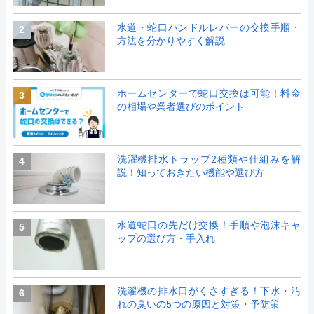
水道・蛇口ハンドルレバーの交換手順・
2
方法を分かりやすく解説
ホームセンターで蛇口交換は可能！料金
3
の相場や業者選びのポイント
洗濯機排水トラップ2種類や仕組みを解
4
説！知っておきたい機能や選び方
水道蛇口の先だけ交換！手順や泡沫キャ
5
ップの選び方・手入れ
洗濯機の排水口がくさすぎる！下水・汚
6
れの臭いの5つの原因と対策・予防策