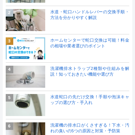
水道・蛇口ハンドルレバーの交換手順・
2
方法を分かりやすく解説
ホームセンターで蛇口交換は可能！料金
3
の相場や業者選びのポイント
洗濯機排水トラップ2種類や仕組みを解
4
説！知っておきたい機能や選び方
水道蛇口の先だけ交換！手順や泡沫キャ
5
ップの選び方・手入れ
洗濯機の排水口がくさすぎる！下水・汚
6
れの臭いの5つの原因と対策・予防策