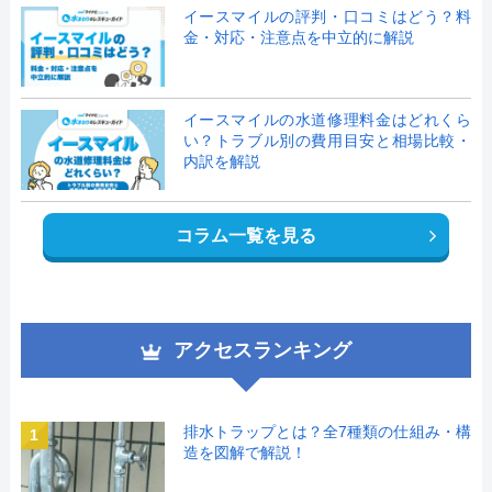
イースマイルの評判・口コミはどう？料
金・対応・注意点を中立的に解説
イースマイルの水道修理料金はどれくら
い？トラブル別の費用目安と相場比較・
内訳を解説
コラム一覧を見る
アクセスランキング
排水トラップとは？全7種類の仕組み・構
1
造を図解で解説！