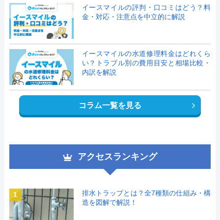
イースマイルの評判・口コミはどう？料
金・対応・注意点を中立的に解説
イースマイルの水道修理料金はどれくら
い？トラブル別の費用目安と相場比較・
内訳を解説
コラム一覧を見る
アクセスランキング
排水トラップとは？全7種類の仕組み・構
1
造を図解で解説！