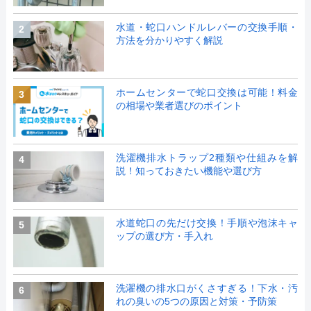
水道・蛇口ハンドルレバーの交換手順・
2
方法を分かりやすく解説
ホームセンターで蛇口交換は可能！料金
3
の相場や業者選びのポイント
洗濯機排水トラップ2種類や仕組みを解
4
説！知っておきたい機能や選び方
水道蛇口の先だけ交換！手順や泡沫キャ
5
ップの選び方・手入れ
洗濯機の排水口がくさすぎる！下水・汚
6
れの臭いの5つの原因と対策・予防策