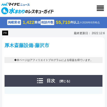
1,422
55,710
掲載業者
業者
相談件数
件以上
※2026年8月時点
PR
最終更新日： 2022.12.6
厚木斎藤設備-藤沢市
◆本ページはアフィリエイトプログラムによる収益を得ています。
目次
[閉じる]