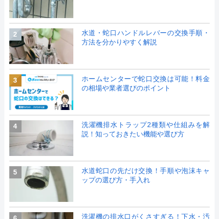
水道・蛇口ハンドルレバーの交換手順・
2
方法を分かりやすく解説
ホームセンターで蛇口交換は可能！料金
3
の相場や業者選びのポイント
洗濯機排水トラップ2種類や仕組みを解
4
説！知っておきたい機能や選び方
水道蛇口の先だけ交換！手順や泡沫キャ
5
ップの選び方・手入れ
洗濯機の排水口がくさすぎる！下水・汚
6