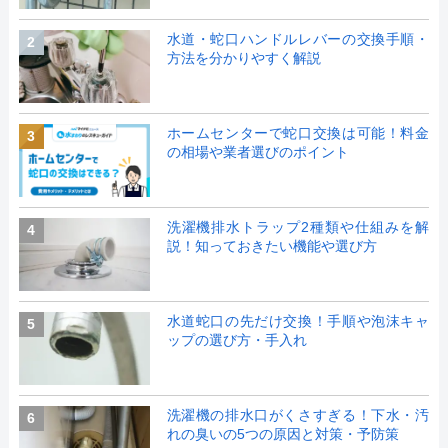
水道・蛇口ハンドルレバーの交換手順・
2
方法を分かりやすく解説
ホームセンターで蛇口交換は可能！料金
3
の相場や業者選びのポイント
洗濯機排水トラップ2種類や仕組みを解
4
説！知っておきたい機能や選び方
水道蛇口の先だけ交換！手順や泡沫キャ
5
ップの選び方・手入れ
洗濯機の排水口がくさすぎる！下水・汚
6
れの臭いの5つの原因と対策・予防策