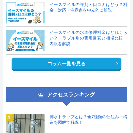
イースマイルの評判・口コミはどう？料
金・対応・注意点を中立的に解説
イースマイルの水道修理料金はどれくら
い？トラブル別の費用目安と相場比較・
内訳を解説
コラム一覧を見る
アクセスランキング
排水トラップとは？全7種類の仕組み・構
1
造を図解で解説！