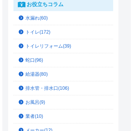
お役立ちコラム
水漏れ(60)
トイレ(172)
トイレリフォーム(39)
蛇口(96)
給湯器(80)
排水管・排水口(106)
お風呂(9)
業者(10)
メーカー(12)