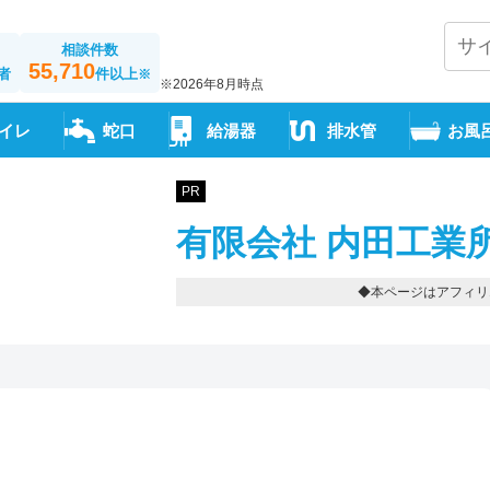
相談件数
55,710
者
件以上
※
※2026年8月時点
イレ
蛇口
給湯器
排水管
お風
PR
有限会社 内田工業
◆本ページはアフィリ