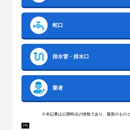
蛇口
排水管・排水口
業者
※本記事は公開時点の情報であり、最新のもの
PR