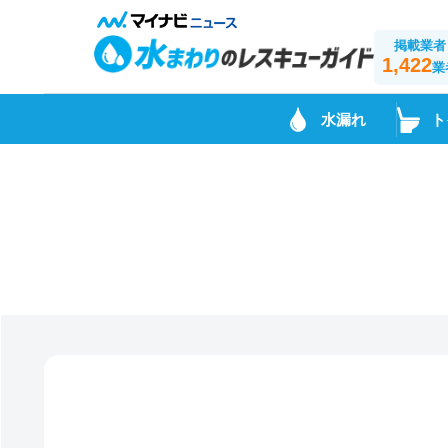
掲載業者
1,422
業
水漏れ
ト