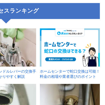
セスランキング
3
ンドルレバーの交換手
ホームセンターで蛇口交換は可能！
かりやすく解説
料金の相場や業者選びのポイント
6