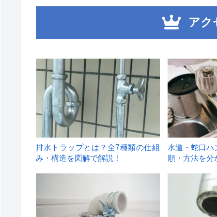
アク
1
2
排水トラップとは？全7種類の仕組
水道・蛇口ハ
み・構造を図解で解説！
順・方法を分
4
5