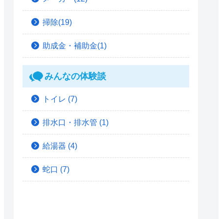
掃除(19)
助成金・補助金(1)
みんなの体験談
トイレ
(7)
排水口・排水管
(1)
給湯器
(4)
蛇口
(7)