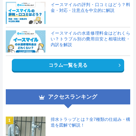
イースマイルの評判・口コミはどう？料
金・対応・注意点を中立的に解説
イースマイルの水道修理料金はどれくら
い？トラブル別の費用目安と相場比較・
内訳を解説
コラム一覧を見る
アクセスランキング
排水トラップとは？全7種類の仕組み・構
1
造を図解で解説！