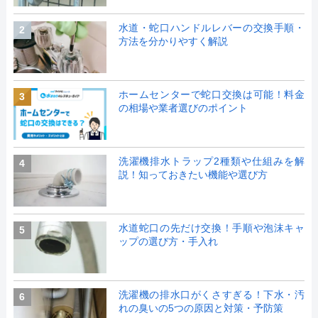
水道・蛇口ハンドルレバーの交換手順・
2
方法を分かりやすく解説
ホームセンターで蛇口交換は可能！料金
3
の相場や業者選びのポイント
洗濯機排水トラップ2種類や仕組みを解
4
説！知っておきたい機能や選び方
水道蛇口の先だけ交換！手順や泡沫キャ
5
ップの選び方・手入れ
洗濯機の排水口がくさすぎる！下水・汚
6
れの臭いの5つの原因と対策・予防策