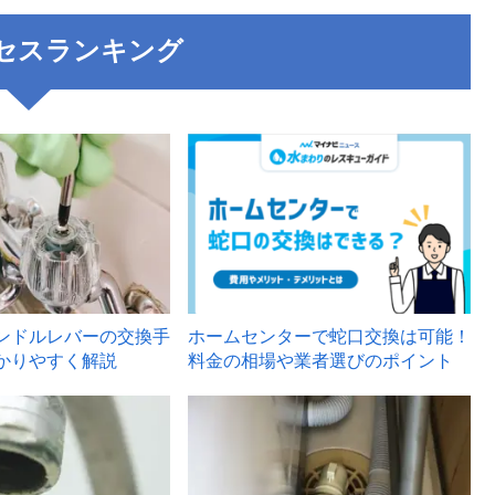
セスランキング
3
ンドルレバーの交換手
ホームセンターで蛇口交換は可能！
かりやすく解説
料金の相場や業者選びのポイント
6