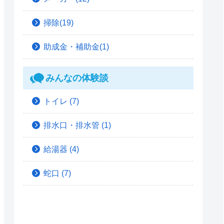
掃除(19)
助成金・補助金(1)
みんなの体験談
トイレ
(7)
排水口・排水管
(1)
給湯器
(4)
蛇口
(7)