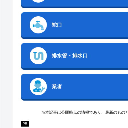
蛇口
排水管・排水口
業者
※本記事は公開時点の情報であり、最新のもの
PR