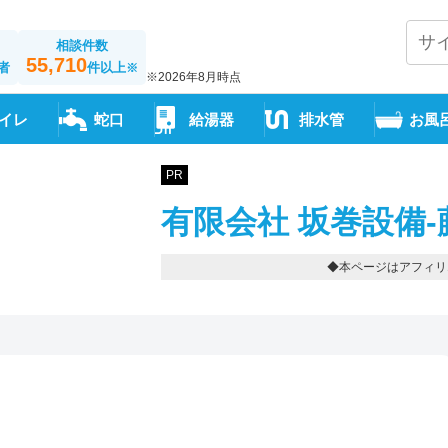
相談件数
55,710
者
件以上
※
※2026年8月時点
イレ
蛇口
給湯器
排水管
お風
PR
有限会社 坂巻設備-
◆本ページはアフィリ