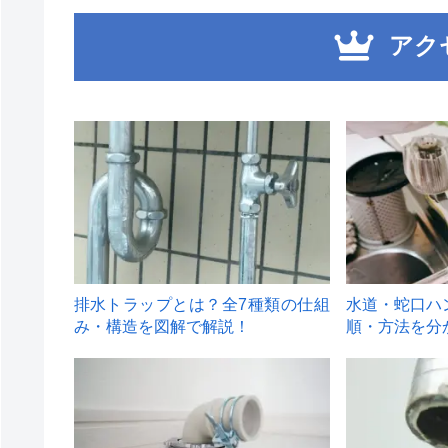
アク
1
2
排水トラップとは？全7種類の仕組
水道・蛇口ハ
み・構造を図解で解説！
順・方法を分
4
5