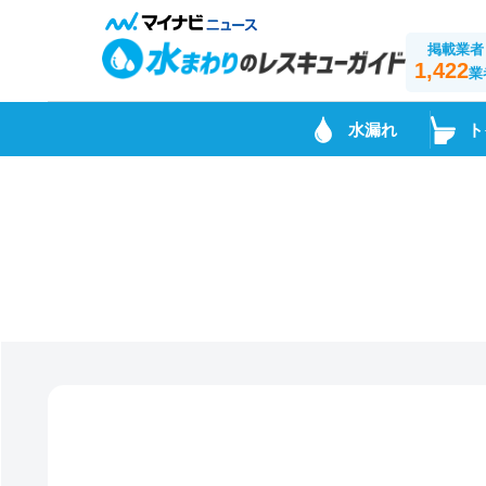
掲載業者
1,422
業
水漏れ
ト