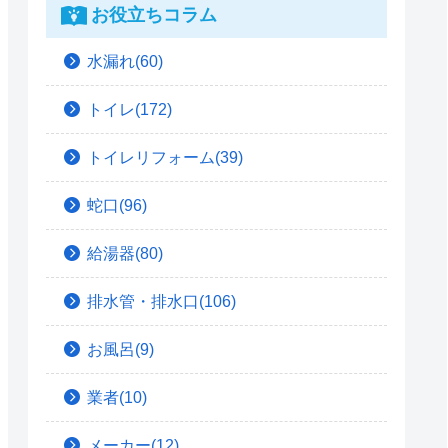
お役立ちコラム
水漏れ(60)
トイレ(172)
トイレリフォーム(39)
蛇口(96)
給湯器(80)
排水管・排水口(106)
お風呂(9)
業者(10)
メーカー(12)