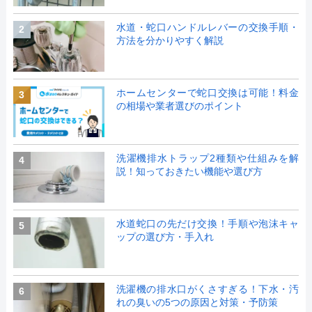
水道・蛇口ハンドルレバーの交換手順・
2
方法を分かりやすく解説
ホームセンターで蛇口交換は可能！料金
3
の相場や業者選びのポイント
洗濯機排水トラップ2種類や仕組みを解
4
説！知っておきたい機能や選び方
水道蛇口の先だけ交換！手順や泡沫キャ
5
ップの選び方・手入れ
洗濯機の排水口がくさすぎる！下水・汚
6
れの臭いの5つの原因と対策・予防策