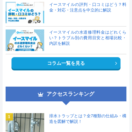
イースマイルの評判・口コミはどう？料
金・対応・注意点を中立的に解説
イースマイルの水道修理料金はどれくら
い？トラブル別の費用目安と相場比較・
内訳を解説
コラム一覧を見る
アクセスランキング
排水トラップとは？全7種類の仕組み・構
1
造を図解で解説！