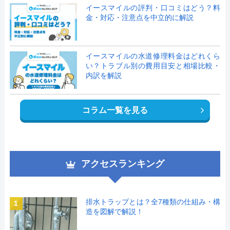
イースマイルの評判・口コミはどう？料
金・対応・注意点を中立的に解説
イースマイルの水道修理料金はどれくら
い？トラブル別の費用目安と相場比較・
内訳を解説
コラム一覧を見る
アクセスランキング
排水トラップとは？全7種類の仕組み・構
1
造を図解で解説！