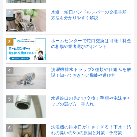
水道・蛇口ハンドルレバーの交換手順・
2
方法を分かりやすく解説
ホームセンターで蛇口交換は可能！料金
3
の相場や業者選びのポイント
洗濯機排水トラップ2種類や仕組みを解
4
説！知っておきたい機能や選び方
水道蛇口の先だけ交換！手順や泡沫キャ
5
ップの選び方・手入れ
洗濯機の排水口がくさすぎる！下水・汚
6
れの臭いの5つの原因と対策・予防策