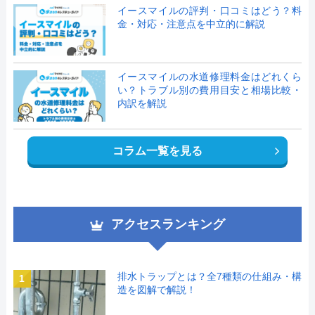
イースマイルの評判・口コミはどう？料
金・対応・注意点を中立的に解説
イースマイルの水道修理料金はどれくら
い？トラブル別の費用目安と相場比較・
内訳を解説
コラム一覧を見る
アクセスランキング
排水トラップとは？全7種類の仕組み・構
1
造を図解で解説！