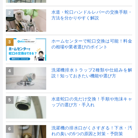
水道・蛇口ハンドルレバーの交換手順・
2
方法を分かりやすく解説
ホームセンターで蛇口交換は可能！料金
3
の相場や業者選びのポイント
洗濯機排水トラップ2種類や仕組みを解
4
説！知っておきたい機能や選び方
水道蛇口の先だけ交換！手順や泡沫キャ
5
ップの選び方・手入れ
洗濯機の排水口がくさすぎる！下水・汚
6
れの臭いの5つの原因と対策・予防策