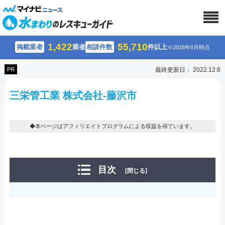
1,422
55,710
掲載業者
業者
相談件数
件以上
※2026年8月時点
PR
最終更新日： 2022.12.6
三栄管工業 株式会社-藤沢市
◆本ページはアフィリエイトプログラムによる収益を得ています。
目次
[閉じる]