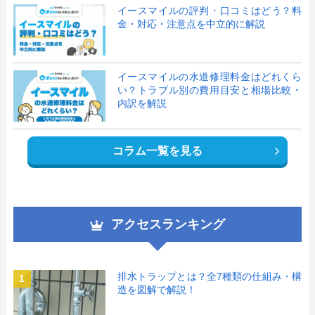
イースマイルの評判・口コミはどう？料
金・対応・注意点を中立的に解説
イースマイルの水道修理料金はどれくら
い？トラブル別の費用目安と相場比較・
内訳を解説
コラム一覧を見る
アクセスランキング
排水トラップとは？全7種類の仕組み・構
1
造を図解で解説！