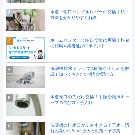
水道・蛇口ハンドルレバーの交換手順・
2
方法を分かりやすく解説
ホームセンターで蛇口交換は可能！料金
3
の相場や業者選びのポイント
洗濯機排水トラップ2種類や仕組みを解
4
説！知っておきたい機能や選び方
水道蛇口の先だけ交換！手順や泡沫キャ
5
ップの選び方・手入れ
洗濯機の排水口がくさすぎる！下水・汚
6
れの臭いの5つの原因と対策・予防策