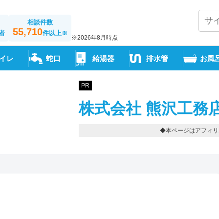
相談件数
55,710
者
件以上
※
※2026年8月時点
イレ
蛇口
給湯器
排水管
お風
PR
株式会社 熊沢工務
◆本ページはアフィリ