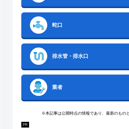
蛇口
排水管・排水口
業者
※本記事は公開時点の情報であり、最新のもの
PR