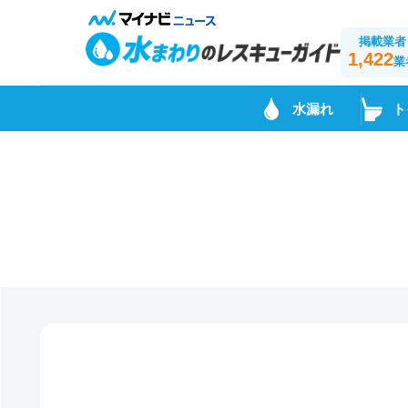
掲載業者
1,422
業
水漏れ
ト