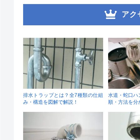
アク
1
2
排水トラップとは？全7種類の仕組
水道・蛇口ハ
み・構造を図解で解説！
順・方法を分
4
5