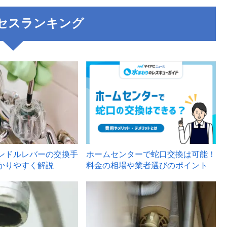
セスランキング
3
ンドルレバーの交換手
ホームセンターで蛇口交換は可能！
かりやすく解説
料金の相場や業者選びのポイント
6