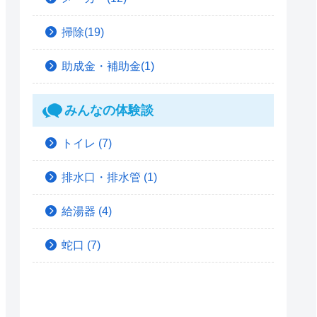
掃除(19)
助成金・補助金(1)
みんなの体験談
トイレ
(7)
排水口・排水管
(1)
給湯器
(4)
蛇口
(7)