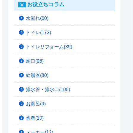
お役立ちコラム
水漏れ(60)
トイレ(172)
トイレリフォーム(39)
蛇口(96)
給湯器(80)
排水管・排水口(106)
お風呂(9)
業者(10)
メーカー(12)