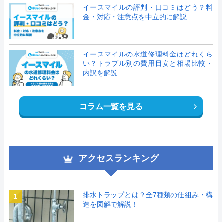
イースマイルの評判・口コミはどう？料
金・対応・注意点を中立的に解説
イースマイルの水道修理料金はどれくら
い？トラブル別の費用目安と相場比較・
内訳を解説
コラム一覧を見る
アクセスランキング
排水トラップとは？全7種類の仕組み・構
1
造を図解で解説！