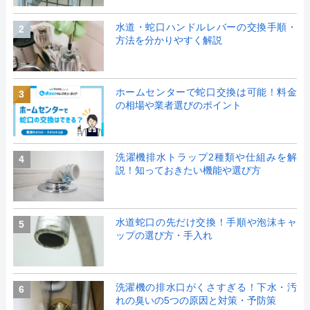
水道・蛇口ハンドルレバーの交換手順・
2
方法を分かりやすく解説
ホームセンターで蛇口交換は可能！料金
3
の相場や業者選びのポイント
洗濯機排水トラップ2種類や仕組みを解
4
説！知っておきたい機能や選び方
水道蛇口の先だけ交換！手順や泡沫キャ
5
ップの選び方・手入れ
洗濯機の排水口がくさすぎる！下水・汚
6
れの臭いの5つの原因と対策・予防策