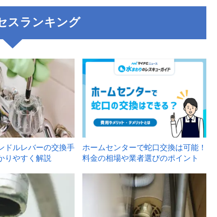
セスランキング
3
ンドルレバーの交換手
ホームセンターで蛇口交換は可能！
かりやすく解説
料金の相場や業者選びのポイント
6