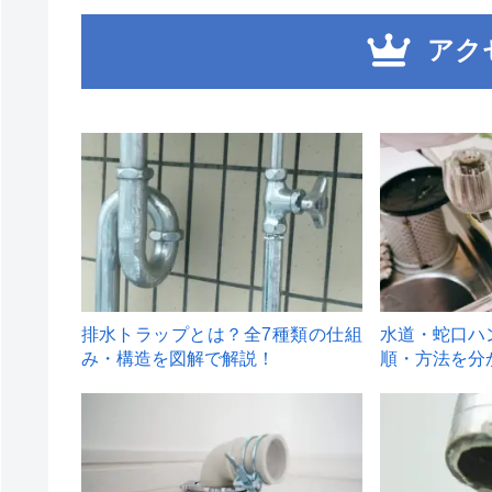
アク
1
2
排水トラップとは？全7種類の仕組
水道・蛇口ハ
み・構造を図解で解説！
順・方法を分
4
5