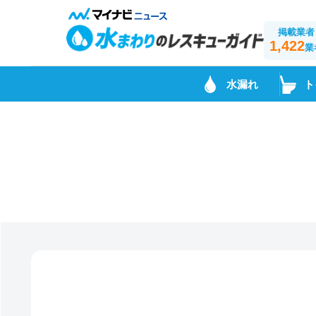
掲載業者
1,422
業
水漏れ
ト