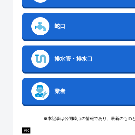
蛇口
排水管・排水口
業者
※本記事は公開時点の情報であり、最新のもの
PR