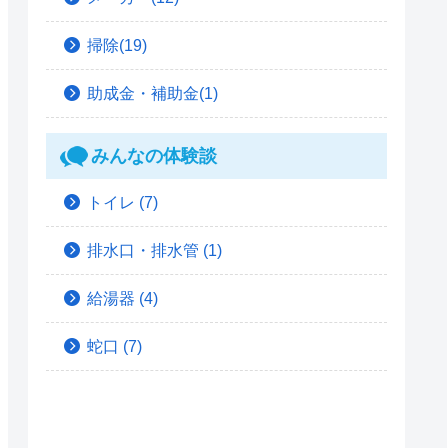
掃除(19)
助成金・補助金(1)
みんなの体験談
トイレ
(7)
排水口・排水管
(1)
給湯器
(4)
蛇口
(7)