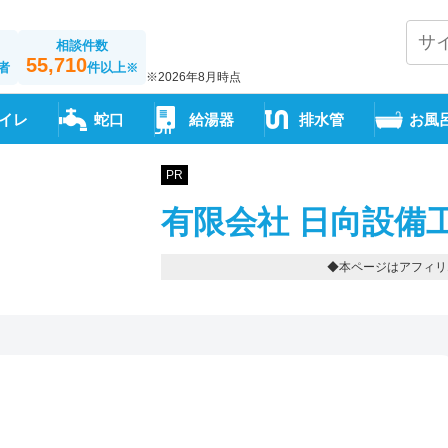
相談件数
55,710
者
件以上
※
※2026年8月時点
イレ
蛇口
給湯器
排水管
お風
PR
有限会社 日向設備
◆本ページはアフィリ