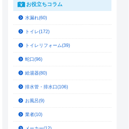
お役立ちコラム
水漏れ(60)
トイレ(172)
トイレリフォーム(39)
蛇口(96)
給湯器(80)
排水管・排水口(106)
お風呂(9)
業者(10)
メーカー(12)