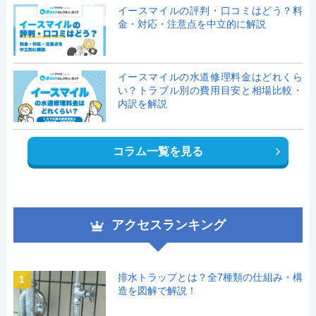
イースマイルの評判・口コミはどう？料
金・対応・注意点を中立的に解説
イースマイルの水道修理料金はどれくら
い？トラブル別の費用目安と相場比較・
内訳を解説
コラム一覧を見る
アクセスランキング
排水トラップとは？全7種類の仕組み・構
1
造を図解で解説！