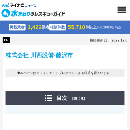
1,422
55,710
掲載業者
業者
相談件数
件以上
※2026年8月時点
PR
最終更新日： 2022.12.6
株式会社 川西設備-藤沢市
◆本ページはアフィリエイトプログラムによる収益を得ています。
目次
[閉じる]