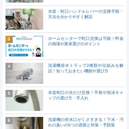
水道・蛇口ハンドルレバーの交換手順・
2
方法を分かりやすく解説
ホームセンターで蛇口交換は可能！料金
3
の相場や業者選びのポイント
洗濯機排水トラップ2種類や仕組みを解
4
説！知っておきたい機能や選び方
水道蛇口の先だけ交換！手順や泡沫キャ
5
ップの選び方・手入れ
洗濯機の排水口がくさすぎる！下水・汚
6
れの臭いの5つの原因と対策・予防策