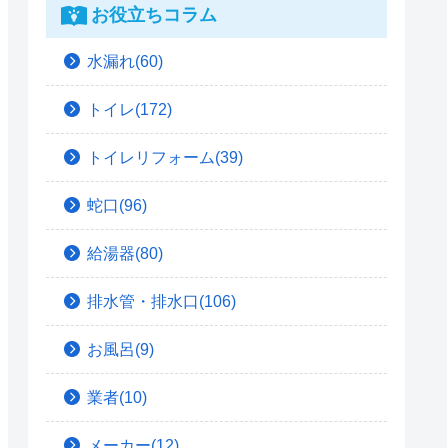
お役立ちコラム
水漏れ(60)
トイレ(172)
トイレリフォーム(39)
蛇口(96)
給湯器(80)
排水管・排水口(106)
お風呂(9)
業者(10)
メーカー(12)