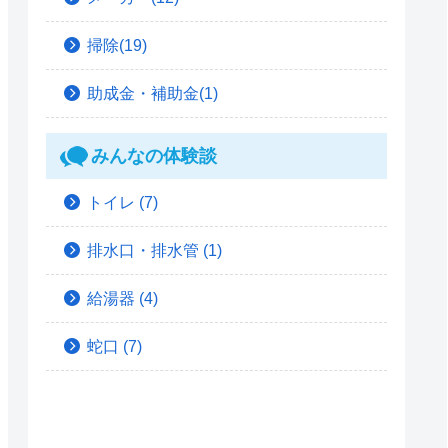
掃除(19)
助成金・補助金(1)
みんなの体験談
トイレ
(7)
排水口・排水管
(1)
給湯器
(4)
蛇口
(7)