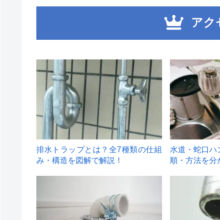
アク
1
2
排水トラップとは？全7種類の仕組
水道・蛇口ハ
み・構造を図解で解説！
順・方法を分
4
5