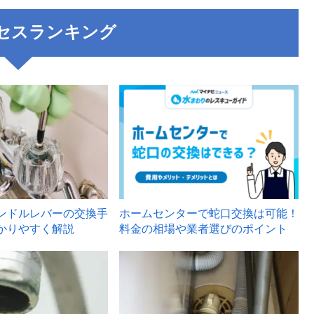
セスランキング
3
ンドルレバーの交換手
ホームセンターで蛇口交換は可能！
かりやすく解説
料金の相場や業者選びのポイント
6