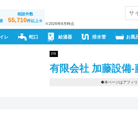
相談件数
55,710
者
件以上
※
※2026年8月時点
イレ
蛇口
給湯器
排水管
お風
PR
有限会社 加藤設備-
◆本ページはアフィリ