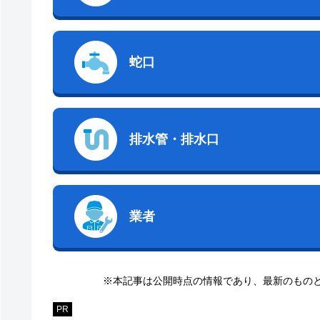
蛇口
排水管・排水口
業者
※本記事は公開時点の情報であり、最新のもの
PR