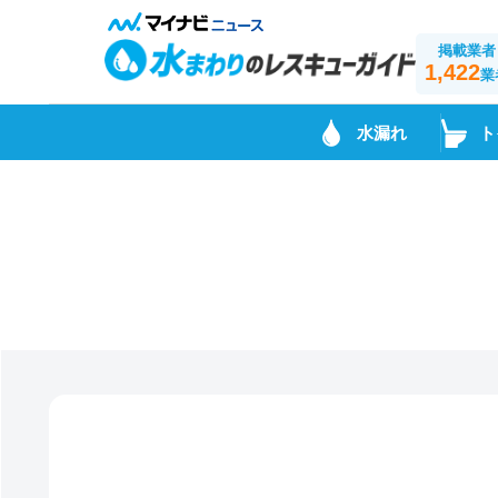
掲載業者
1,422
業
水漏れ
ト