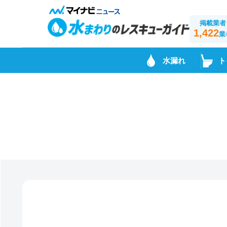
掲載業者
1,422
業
水漏れ
ト