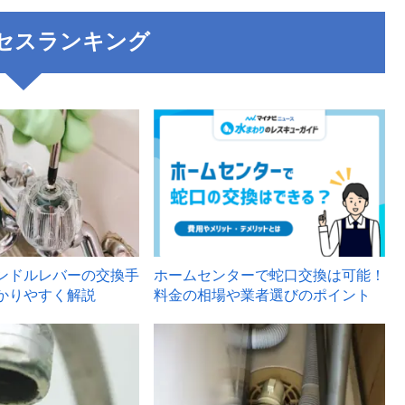
セスランキング
3
ンドルレバーの交換手
ホームセンターで蛇口交換は可能！
かりやすく解説
料金の相場や業者選びのポイント
6