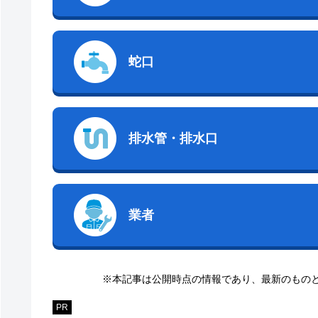
蛇口
排水管・排水口
業者
※本記事は公開時点の情報であり、最新のもの
PR