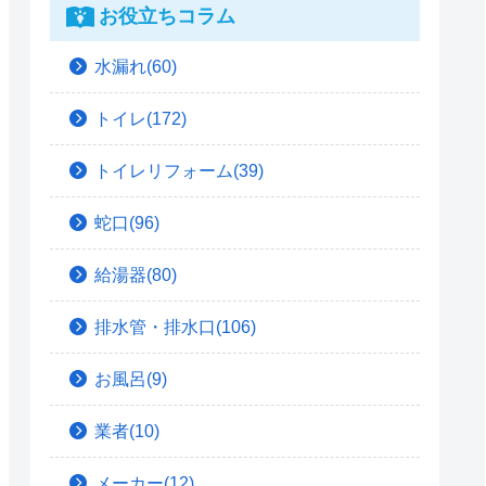
お役立ちコラム
水漏れ(60)
トイレ(172)
トイレリフォーム(39)
蛇口(96)
給湯器(80)
排水管・排水口(106)
お風呂(9)
業者(10)
メーカー(12)