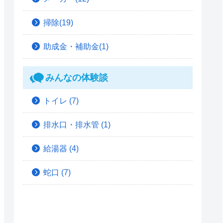
掃除(19)
助成金・補助金(1)
みんなの体験談
トイレ
(7)
排水口・排水管
(1)
給湯器
(4)
蛇口
(7)