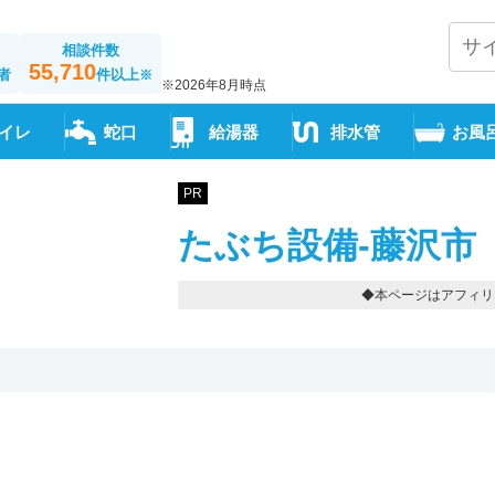
相談件数
55,710
者
件以上
※
※2026年8月時点
イレ
蛇口
給湯器
排水管
お風
PR
たぶち設備-藤沢市
◆本ページはアフィリ