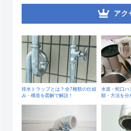
アク
1
2
排水トラップとは？全7種類の仕組
水道・蛇口ハ
み・構造を図解で解説！
順・方法を分
4
5