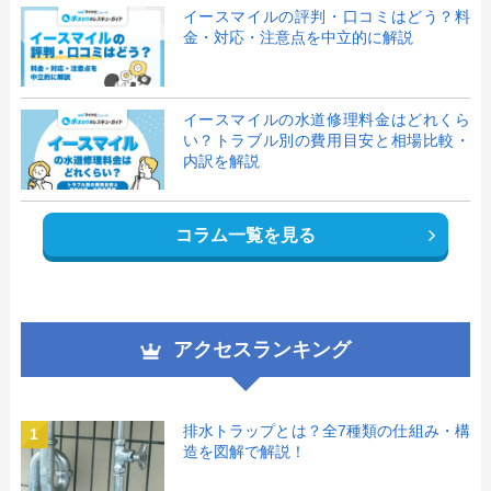
イースマイルの評判・口コミはどう？料
金・対応・注意点を中立的に解説
イースマイルの水道修理料金はどれくら
い？トラブル別の費用目安と相場比較・
内訳を解説
コラム一覧を見る
アクセスランキング
排水トラップとは？全7種類の仕組み・構
1
造を図解で解説！