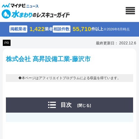
1,422
55,710
掲載業者
業者
相談件数
件以上
※2026年8月時点
PR
最終更新日： 2022.12.6
株式会社 髙昇設備工業-藤沢市
◆本ページはアフィリエイトプログラムによる収益を得ています。
目次
[閉じる]