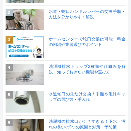
水道・蛇口ハンドルレバーの交換手順・
2
方法を分かりやすく解説
ホームセンターで蛇口交換は可能！料金
3
の相場や業者選びのポイント
洗濯機排水トラップ2種類や仕組みを解
4
説！知っておきたい機能や選び方
水道蛇口の先だけ交換！手順や泡沫キャ
5
ップの選び方・手入れ
洗濯機の排水口がくさすぎる！下水・汚
6
れの臭いの5つの原因と対策・予防策