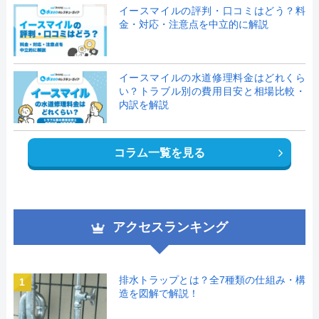
イースマイルの評判・口コミはどう？料
金・対応・注意点を中立的に解説
イースマイルの水道修理料金はどれくら
い？トラブル別の費用目安と相場比較・
内訳を解説
コラム一覧を見る
アクセスランキング
排水トラップとは？全7種類の仕組み・構
1
造を図解で解説！