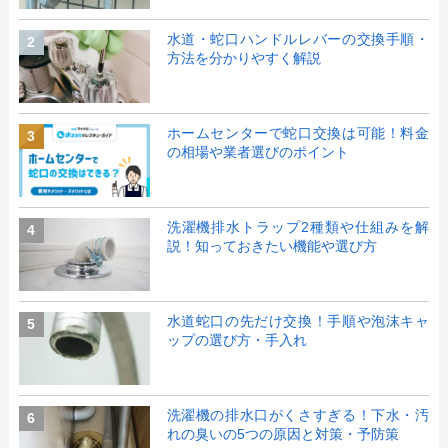
水道・蛇口ハンドルレバーの交換手順・
2
方法を分かりやすく解説
ホームセンターで蛇口交換は可能！料金
3
の相場や業者選びのポイント
洗濯機排水トラップ2種類や仕組みを解
4
説！知っておきたい機能や選び方
水道蛇口の先だけ交換！手順や泡沫キャ
5
ップの選び方・手入れ
洗濯機の排水口がくさすぎる！下水・汚
6
れの臭いの5つの原因と対策・予防策