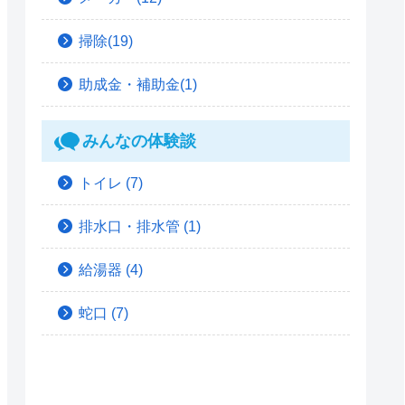
掃除(19)
助成金・補助金(1)
みんなの体験談
トイレ
(7)
排水口・排水管
(1)
給湯器
(4)
蛇口
(7)