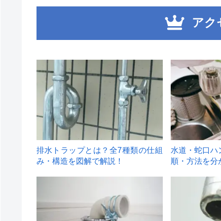
アク
1
2
排水トラップとは？全7種類の仕組
水道・蛇口ハ
み・構造を図解で解説！
順・方法を分
4
5