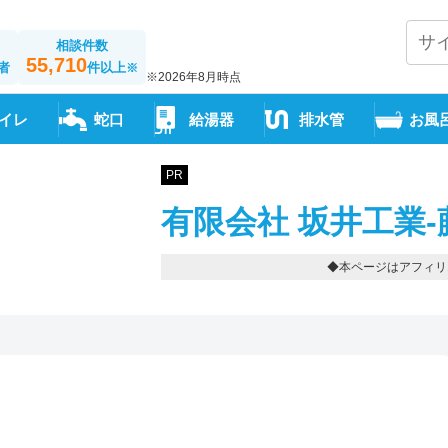
相談件数
55,710
者
件以上
※
※2026年8月時点
イレ
蛇口
給湯器
排水管
お風
PR
有限会社 坂井工業-
◆本ページはアフィリ