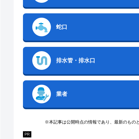
蛇口
排水管・排水口
業者
※本記事は公開時点の情報であり、最新のもの
PR