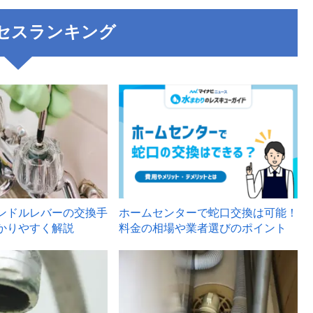
セスランキング
3
ンドルレバーの交換手
ホームセンターで蛇口交換は可能！
かりやすく解説
料金の相場や業者選びのポイント
6