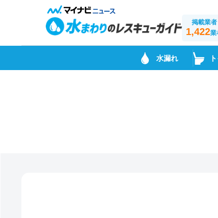
掲載業者
1,422
業
水漏れ
ト