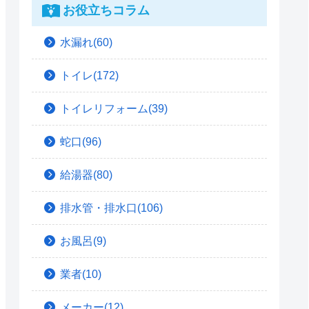
お役立ちコラム
水漏れ(60)
トイレ(172)
トイレリフォーム(39)
蛇口(96)
給湯器(80)
排水管・排水口(106)
お風呂(9)
業者(10)
メーカー(12)