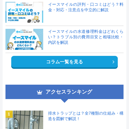
イースマイルの評判・口コミはどう？料
金・対応・注意点を中立的に解説
イースマイルの水道修理料金はどれくら
い？トラブル別の費用目安と相場比較・
内訳を解説
コラム一覧を見る
アクセスランキング
排水トラップとは？全7種類の仕組み・構
1
造を図解で解説！