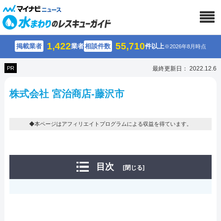
1,422
55,710
掲載業者
業者
相談件数
件以上
※2026年8月時点
PR
最終更新日： 2022.12.6
株式会社 宮治商店-藤沢市
◆本ページはアフィリエイトプログラムによる収益を得ています。
目次
[閉じる]