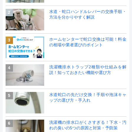
水道・蛇口ハンドルレバーの交換手順・
2
方法を分かりやすく解説
ホームセンターで蛇口交換は可能！料金
3
の相場や業者選びのポイント
洗濯機排水トラップ2種類や仕組みを解
4
説！知っておきたい機能や選び方
水道蛇口の先だけ交換！手順や泡沫キャ
5
ップの選び方・手入れ
洗濯機の排水口がくさすぎる！下水・汚
6
れの臭いの5つの原因と対策・予防策