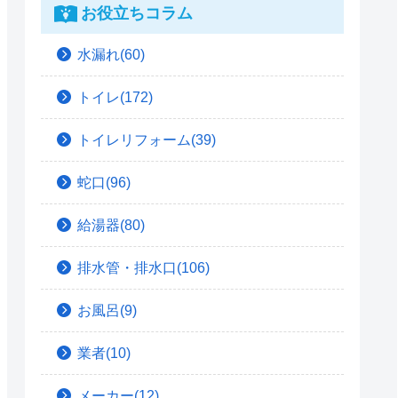
お役立ちコラム
水漏れ(60)
トイレ(172)
トイレリフォーム(39)
蛇口(96)
給湯器(80)
排水管・排水口(106)
お風呂(9)
業者(10)
メーカー(12)