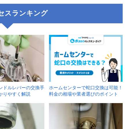
セスランキング
3
ンドルレバーの交換手
ホームセンターで蛇口交換は可能！
かりやすく解説
料金の相場や業者選びのポイント
6