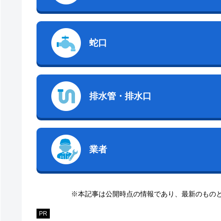
蛇口
排水管・排水口
業者
※本記事は公開時点の情報であり、最新のもの
PR