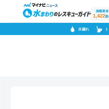
掲載業者
1,422
業
水漏れ
ト