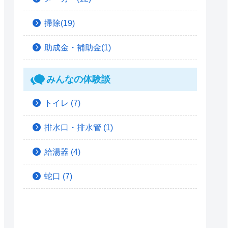
掃除(19)
助成金・補助金(1)
みんなの体験談
トイレ
(7)
排水口・排水管
(1)
給湯器
(4)
蛇口
(7)