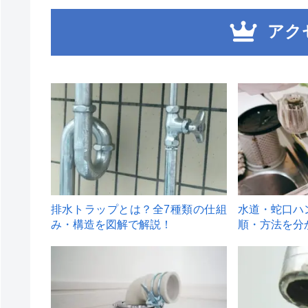
アク
1
2
排水トラップとは？全7種類の仕組
水道・蛇口ハ
み・構造を図解で解説！
順・方法を分
4
5