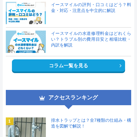
イースマイルの評判・口コミはどう？料
金・対応・注意点を中立的に解説
イースマイルの水道修理料金はどれくら
い？トラブル別の費用目安と相場比較・
内訳を解説
コラム一覧を見る
アクセスランキング
排水トラップとは？全7種類の仕組み・構
1
造を図解で解説！