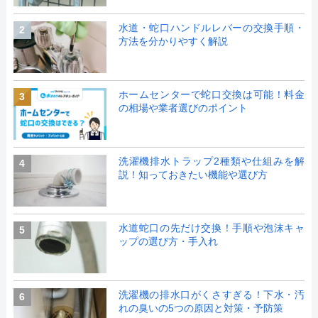
水道・蛇口ハンドルレバーの交換手順・
2
方法を分かりやすく解説
ホームセンターで蛇口交換は可能！料金
3
の相場や業者選びのポイント
洗濯機排水トラップ2種類や仕組みを解
4
説！知っておきたい機能や選び方
水道蛇口の先だけ交換！手順や泡沫キャ
5
ップの選び方・手入れ
洗濯機の排水口がくさすぎる！下水・汚
6
れの臭いの5つの原因と対策・予防策