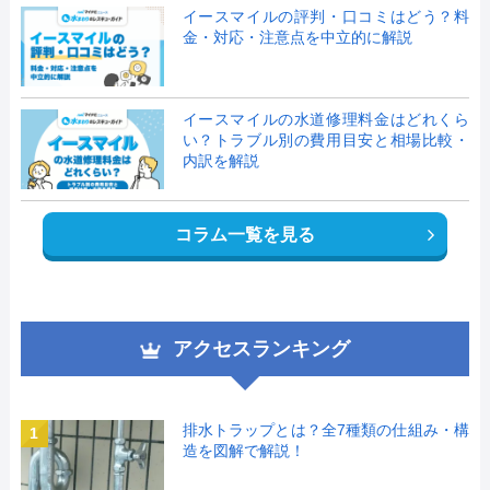
イースマイルの評判・口コミはどう？料
金・対応・注意点を中立的に解説
イースマイルの水道修理料金はどれくら
い？トラブル別の費用目安と相場比較・
内訳を解説
コラム一覧を見る
アクセスランキング
排水トラップとは？全7種類の仕組み・構
1
造を図解で解説！