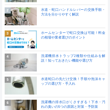
水道・蛇口ハンドルレバーの交換手順・
2
方法を分かりやすく解説
ホームセンターで蛇口交換は可能！料金
3
の相場や業者選びのポイント
洗濯機排水トラップ2種類や仕組みを解
4
説！知っておきたい機能や選び方
水道蛇口の先だけ交換！手順や泡沫キャ
5
ップの選び方・手入れ
洗濯機の排水口がくさすぎる！下水・汚
6
れの臭いの5つの原因と対策・予防策