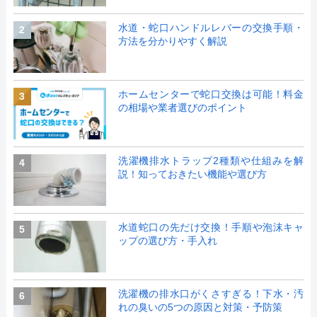
水道・蛇口ハンドルレバーの交換手順・
2
方法を分かりやすく解説
ホームセンターで蛇口交換は可能！料金
3
の相場や業者選びのポイント
洗濯機排水トラップ2種類や仕組みを解
4
説！知っておきたい機能や選び方
水道蛇口の先だけ交換！手順や泡沫キャ
5
ップの選び方・手入れ
洗濯機の排水口がくさすぎる！下水・汚
6
れの臭いの5つの原因と対策・予防策