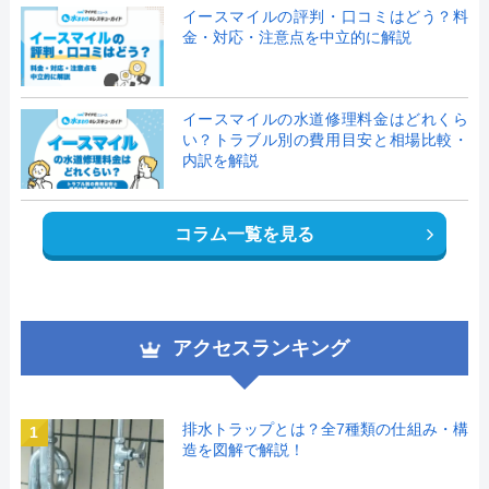
イースマイルの評判・口コミはどう？料
金・対応・注意点を中立的に解説
イースマイルの水道修理料金はどれくら
い？トラブル別の費用目安と相場比較・
内訳を解説
コラム一覧を見る
アクセスランキング
排水トラップとは？全7種類の仕組み・構
1
造を図解で解説！