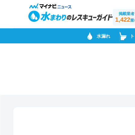
掲載業者
1,422
業
水漏れ
ト