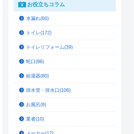
お役立ちコラム
水漏れ(60)
トイレ(172)
トイレリフォーム(39)
蛇口(96)
給湯器(80)
排水管・排水口(106)
お風呂(9)
業者(10)
メーカー(12)