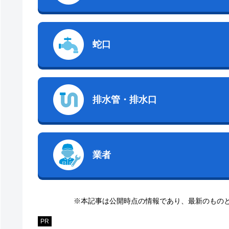
蛇口
排水管・排水口
業者
※本記事は公開時点の情報であり、最新のもの
PR