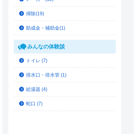
掃除(19)
助成金・補助金(1)
みんなの体験談
トイレ
(7)
排水口・排水管
(1)
給湯器
(4)
蛇口
(7)