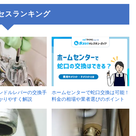
セスランキング
3
ンドルレバーの交換手
ホームセンターで蛇口交換は可能！
かりやすく解説
料金の相場や業者選びのポイント
6