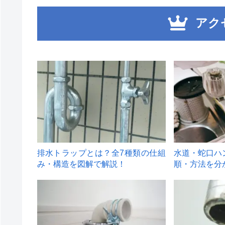
アク
1
2
排水トラップとは？全7種類の仕組
水道・蛇口ハ
み・構造を図解で解説！
順・方法を分
4
5