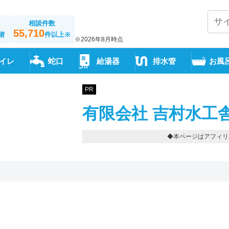
相談件数
55,710
者
件以上
※
※2026年8月時点
イレ
蛇口
給湯器
排水管
お風
PR
有限会社 吉村水工
◆本ページはアフィリ